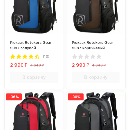
Рюкзак Rotekors Gear
Рюкзак Rotekors Gear
9387 голубой
9387 коричневый
(10)
2 990
2 990
4 640
4 640
₽
₽
₽
₽
В корзину
В корзину
-36%
-36%