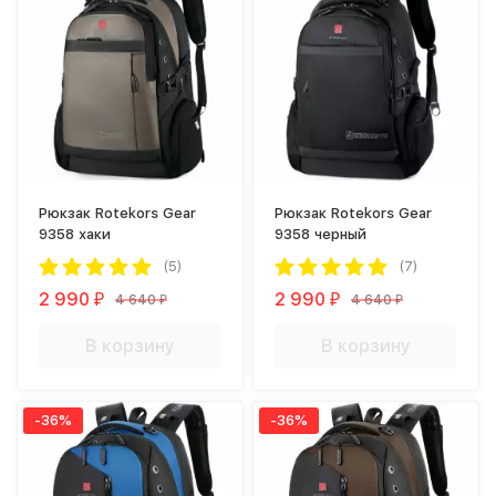
Рюкзак Rotekors Gear
Рюкзак Rotekors Gear
9358 хаки
9358 черный
(5)
(7)
2 990
2 990
4 640
4 640
₽
₽
₽
₽
В корзину
В корзину
-36%
-36%