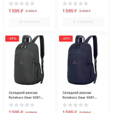
голубой
красный
1 595
1 595
2 250
2 250
₽
₽
₽
₽
В корзину
В корзину
-29%
-29%
Складной рюкзак
Складной рюкзак
Rotekors Gear 9081
Rotekors Gear 9081
серый
синий
1 595
1 595
2 250
2 250
₽
₽
₽
₽