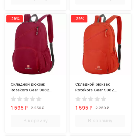
-29%
-29%
Складной рюкзак
Складной рюкзак
Rotekors Gear 9082
Rotekors Gear 9082
красный
оранжевый
1 595
1 595
2 250
2 250
₽
₽
₽
₽
В корзину
В корзину