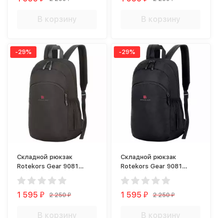
В корзину
В корзину
-29%
-29%
Складной рюкзак
Складной рюкзак
Rotekors Gear 9081
Rotekors Gear 9081
темно-серый
черный
1 595
1 595
2 250
2 250
₽
₽
₽
₽
В корзину
В корзину