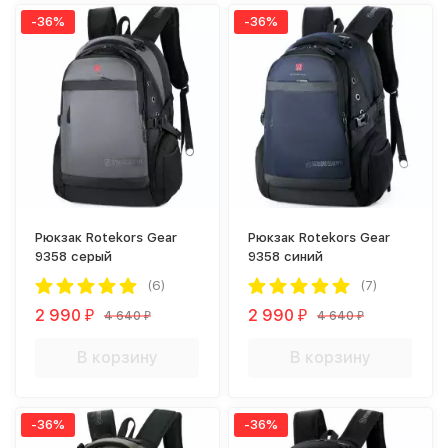
-36%
-36%
Рюкзак Rotekors Gear
Рюкзак Rotekors Gear
9358 серый
9358 синий
(6)
(7)
2 990
2 990
4 640
4 640
₽
₽
₽
₽
В корзину
В корзину
-36%
-36%