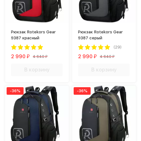
Рюкзак Rotekors Gear
Рюкзак Rotekors Gear
9387 красный
9387 серый
(29)
2 990
2 990
4 640
4 640
₽
₽
₽
₽
В корзину
В корзину
-36%
-36%