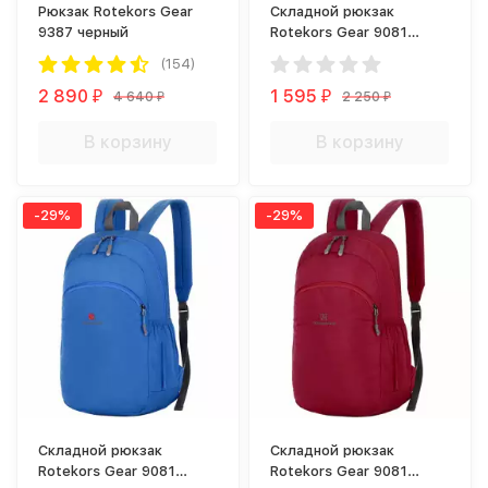
Рюкзак Rotekors Gear
Складной рюкзак
9387 черный
Rotekors Gear 9081
бирюзовый
(154)
2 890
1 595
4 640
2 250
₽
₽
₽
₽
В корзину
В корзину
-29%
-29%
Складной рюкзак
Складной рюкзак
Rotekors Gear 9081
Rotekors Gear 9081