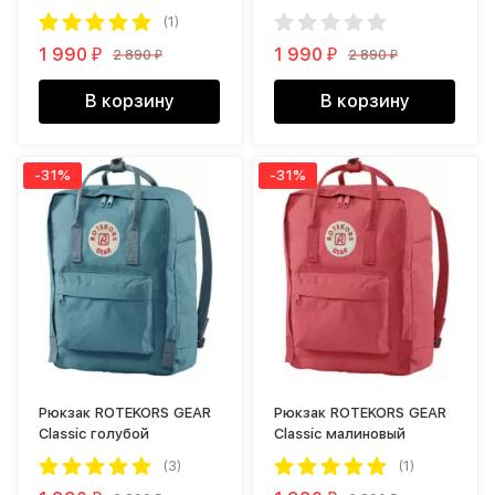
красным
(1)
1 990
1 990
2 890
2 890
₽
₽
₽
₽
В корзину
В корзину
-31%
-31%
Рюкзак ROTEKORS GEAR
Рюкзак ROTEKORS GEAR
Classic голубой
Classic малиновый
(3)
(1)