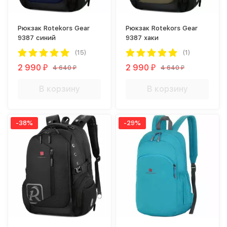
Рюкзак Rotekors Gear
Рюкзак Rotekors Gear
9387 синий
9387 хаки
(15)
(1)
2 990
2 990
4 640
4 640
₽
₽
₽
₽
В корзину
В корзину
-38%
-29%