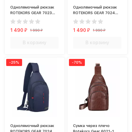
Однолямочный рюкзак
Однолямочный рюкзак
ROTEKORS GEAR 7023
ROTEKORS GEAR 7024
серый
серый
1 490
1 490
1 990
1 990
₽
₽
₽
₽
В корзину
В корзину
-25%
-70%
Однолямочный рюкзак
Сумка через плечо
ROTEKORS GEAR 7024
Rotekors Gear 6021-1