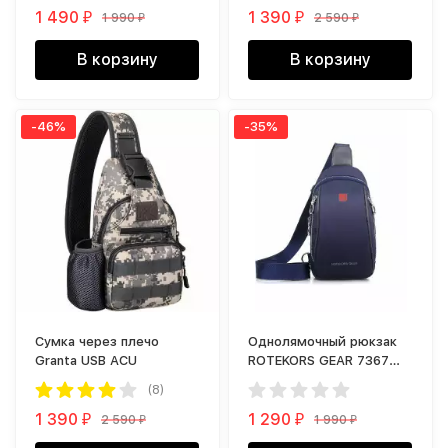
1 490
1 390
1 990
2 590
₽
₽
₽
₽
В корзину
В корзину
-46%
-35%
Cумка через плечо
Однолямочный рюкзак
Granta USB ACU
ROTEKORS GEAR 7367
синий
(8)
1 390
1 290
2 590
1 990
₽
₽
₽
₽