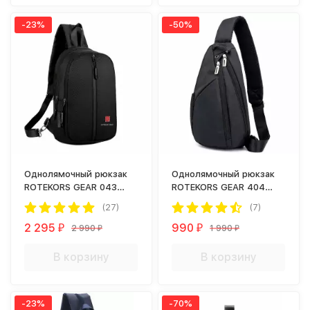
-23%
-50%
Однолямочный рюкзак
Однолямочный рюкзак
ROTEKORS GEAR 043
ROTEKORS GEAR 404
черный
черный
(27)
(7)
2 295
990
2 990
1 990
₽
₽
₽
₽
В корзину
В корзину
-23%
-70%