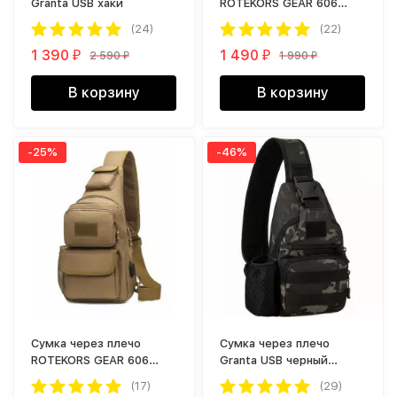
Granta USB хаки
ROTEKORS GEAR 606
черный камуфляж
(24)
(22)
1 390
1 490
2 590
1 990
₽
₽
₽
₽
В корзину
В корзину
-25%
-46%
Сумка через плечо
Cумка через плечо
ROTEKORS GEAR 606
Granta USB черный
коричневый
камуфляж
(17)
(29)