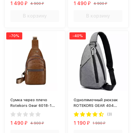
1 490
1 490
4 900
4 900
₽
₽
₽
₽
В корзину
В корзину
-70%
-40%
Сумка через плечо
Однолямочный рюкзак
Rotekors Gear 6018-1
ROTEKORS GEAR 404
светло-коричневая
серый
(3)
1 490
1 190
4 900
1 990
₽
₽
₽
₽