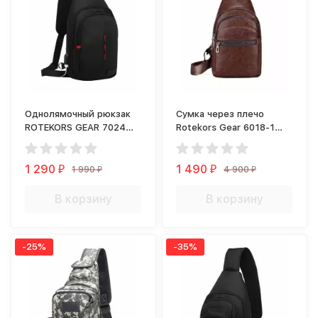
Однолямочный рюкзак
Сумка через плечо
ROTEKORS GEAR 7024
Rotekors Gear 6018-1
черный
коричневая
1 290
1 490
1 990
4 900
₽
₽
₽
₽
В корзину
В корзину
-25%
-35%