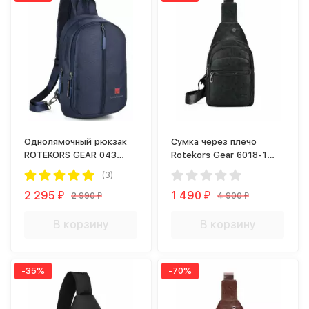
Однолямочный рюкзак
Сумка через плечо
ROTEKORS GEAR 043
Rotekors Gear 6018-1
синий
черная
(3)
2 295
1 490
2 990
4 900
₽
₽
₽
₽
В корзину
В корзину
-35%
-70%