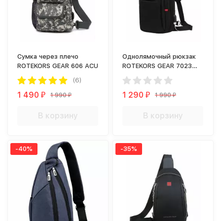
Сумка через плечо
Однолямочный рюкзак
ROTEKORS GEAR 606 ACU
ROTEKORS GEAR 7023
черный
(6)
1 490
1 290
1 990
1 990
₽
₽
₽
₽
В корзину
В корзину
-40%
-35%