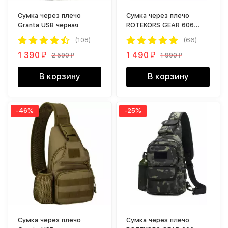
Cумка через плечо
Сумка через плечо
Granta USB черная
ROTEKORS GEAR 606
черный
(108)
(66)
1 390
1 490
2 590
1 990
₽
₽
₽
₽
В корзину
В корзину
-46%
-25%
Cумка через плечо
Сумка через плечо