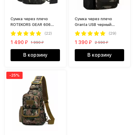
Сумка через плечо
Cумка через плечо
ROTEKORS GEAR 606
Granta USB черный
черный камуфляж
камуфляж
(22)
(29)
1 490
1 390
1 990
2 590
₽
₽
₽
₽
В корзину
В корзину
-25%