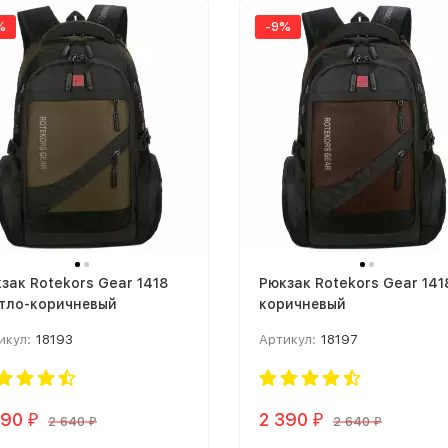
%
-9%
зак Rotekors Gear 1418
Рюкзак Rotekors Gear 141
тло-коричневый
коричневый
икул:
18193
Артикул:
18197
390
2 390
₽
₽
2 640
2 640
₽
₽