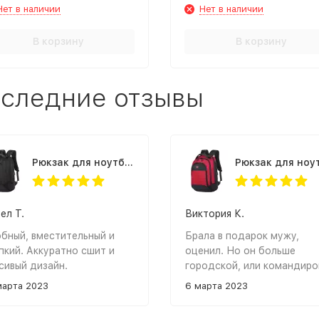
Нет в наличии
Нет в наличии
В корзину
В корзину
следние отзывы
Рюкзак для ноутбука Rittlekors Gear RG2020 черный
ел Т.
Виктория К.
бный, вместительный и
Брала в подарок мужу,
пкий. Аккуратно сшит и
оценил. Но он больше
сивый дизайн.
городской, или командиро
на пару дней. Смотрится
марта 2023
6 марта 2023
стильно.