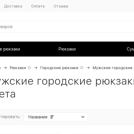
Доставка
Оплата
Отзывы
е рюкзаки
Рюкзаки
Су
я
Рюкзаки
Городские рюкзаки
Мужские городские 
жские городские рюкзак
ета
тировать:
Название