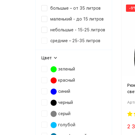
большые – от 35 литров
-9
маленький - до 15 литров
небольшые - 15-25 литров
cредние – 25-35 литров
Цвет
зеленый
красный
Рюк
синий
све
черный
Арт
серый
голубой
2 