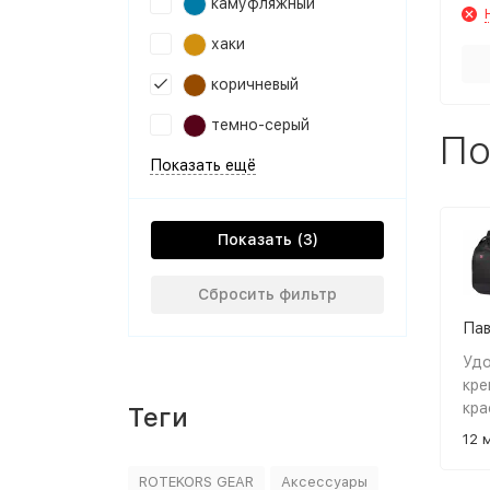
камуфляжный
хаки
коричневый
темно-серый
По
Показать ещё
Показать
Сбросить фильтр
Пав
Удо
кре
кра
Теги
12 
ROTEKORS GEAR
Аксессуары