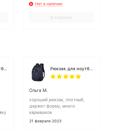
Нет в наличии
В корзину
Рюкзак для ноутбука Rittlekors Gear RG2020 красный
Рюкзак для ноутбука Rittlekors Gear RG2020 синий
Ольга М.
хороший рюкзак, плотный,
держит форму, много
вку
кармашков
21 февраля 2023