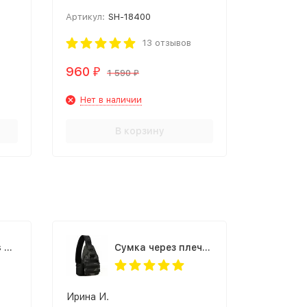
Артикул:
SH-18400
13 отзывов
960
₽
1 590
₽
Нет в наличии
В корзину
Рюкзак Rotekors 5004 тактический 32л. черный камуфляж
Cумка через плечо Granta USB черный камуфляж
Ирина И.