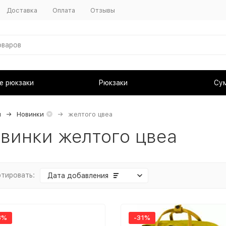
Доставка
Оплата
Отзывы
е рюкзаки
Рюкзаки
Су
я
Новинки
желтого цвеа
винки желтого цвеа
тировать:
Дата добавления
8%
-31%