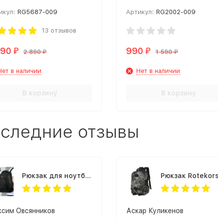
i желтый
желтый
икул:
RG5687-009
Артикул:
RG2002-009
13 отзывов
490
990
₽
₽
2 890
1 590
₽
₽
Нет в наличии
Нет в наличии
В корзину
В корзину
следние отзывы
Рюкзак для ноутбука Rittlekors Gear RG1418 черный
сим Овсянников
Аскар Куликенов