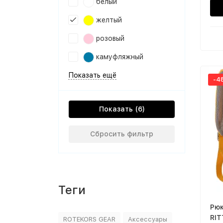
белый
желтый
розовый
камуфляжный
Показать ещё
-4
Показать
Сбросить фильтр
Теги
Рюк
RIT
ROTEKORS GEAR
Аксессуары