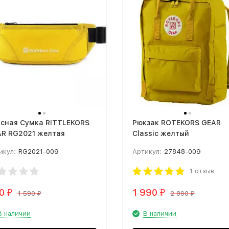
сная Сумка RITTLEKORS
Рюкзак ROTEKORS GEAR
R RG2021 желтая
Classic желтый
икул:
RG2021-009
Артикул:
27848-009
1 отзыв
90
1 990
₽
₽
1 590
2 890
₽
₽
В наличии
В наличии