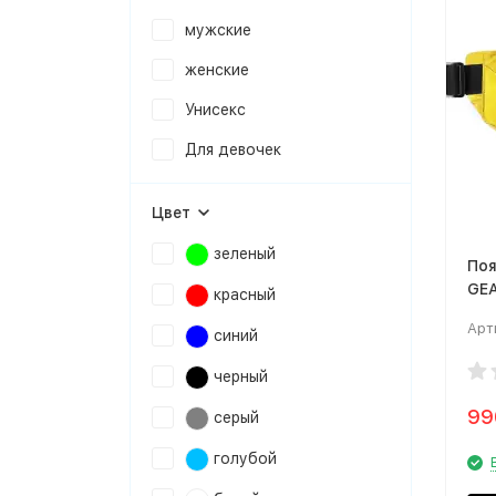
мужские
женские
Унисекс
Для девочек
Цвет
зеленый
Поя
GEA
красный
Арт
синий
черный
9
серый
голубой