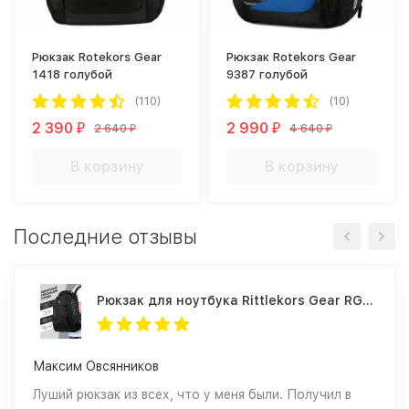
Рюкзак Rotekors Gear
Рюкзак Rotekors Gear
1418 голубой
9387 голубой
(110)
(10)
2 390
2 990
2 640
4 640
₽
₽
₽
₽
В корзину
В корзину
Последние отзывы
Рюкзак для ноутбука Rittlekors Gear RG1418 черный
Максим Овсянников
Луший рюкзак из всех, что у меня были. Получил в