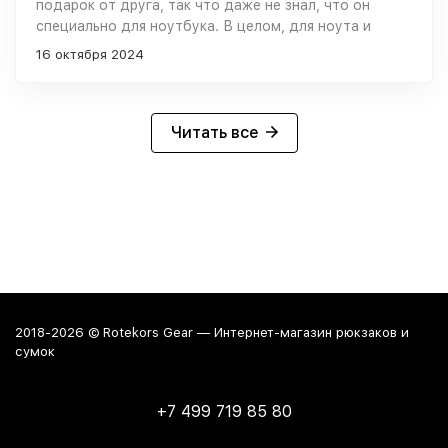
подарок от друга, так что даже не знал, что он
специально для ноутбука. В целом, для ноута и
использую уже как 4 года. 17 дюймовый ноутбук
16 октября 2024
даже с чехлом вмещается просто великолепно. Так
что если у вас крупный ноут, можете не сомневаться
- влезет В остальном, отличный материал, удобные
отделы внутри Проблема возникла лишь недавно,
Читать все
когда перегрузил его барахлом, из-за чего сорвалась
молния. Пока отнёс на ремонт в ателье, чтобы
заменили молнию, но на всякий случай погуглил и
теперь думаю, что в случае чего куплю его же.
2018-2026 © Rotekors Gear — Интернет-магазин рюкзаков и
сумок
+7 499 719 85 80