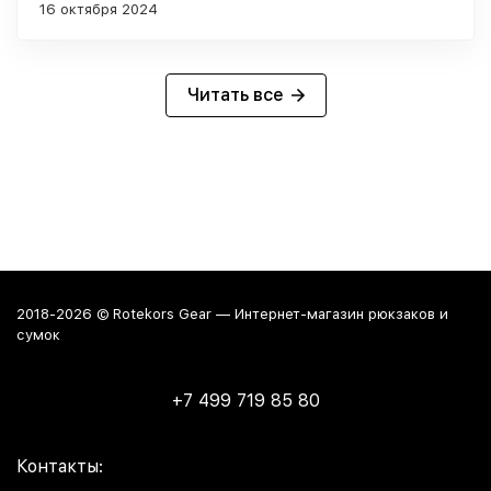
использую уже как 4 года. 17 дюймовый ноутбук
16 октября 2024
даже с чехлом вмещается просто великолепно. Так
что если у вас крупный ноут, можете не сомневаться
- влезет В остальном, отличный материал, удобные
отделы внутри Проблема возникла лишь недавно,
Читать все
когда перегрузил его барахлом, из-за чего сорвалась
молния. Пока отнёс на ремонт в ателье, чтобы
заменили молнию, но на всякий случай погуглил и
теперь думаю, что в случае чего куплю его же.
2018-2026 © Rotekors Gear — Интернет-магазин рюкзаков и
сумок
+7 499 719 85 80
Контакты: