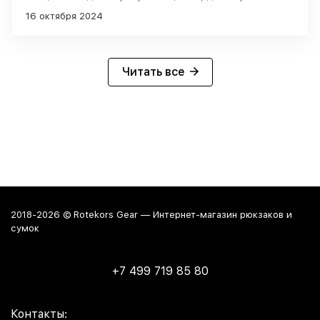
использую уже как 4 года. 17 дюймовый ноутбук
16 октября 2024
даже с чехлом вмещается просто великолепно. Так
что если у вас крупный ноут, можете не сомневаться
- влезет В остальном, отличный материал, удобные
отделы внутри Проблема возникла лишь недавно,
Читать все
когда перегрузил его барахлом, из-за чего сорвалась
молния. Пока отнёс на ремонт в ателье, чтобы
заменили молнию, но на всякий случай погуглил и
теперь думаю, что в случае чего куплю его же.
2018-2026 © Rotekors Gear — Интернет-магазин рюкзаков и
сумок
+7 499 719 85 80
Контакты: