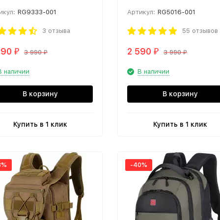
рный
икул:
RG9333-001
Артикул:
RG5016-001
3 отзыва
55 отзывов
090
2 590
₽
₽
3 990
3 990
₽
₽
В наличии
В наличии
В корзину
В корзину
Купить в 1 клик
Купить в 1 клик
3%
-40%