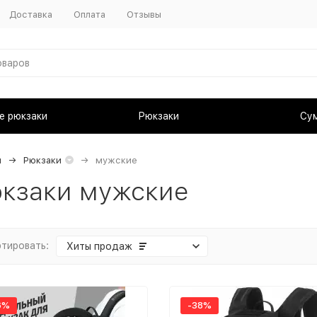
Доставка
Оплата
Отзывы
е рюкзаки
Рюкзаки
Су
я
Рюкзаки
мужские
кзаки мужские
тировать:
Хиты продаж
6%
-38%