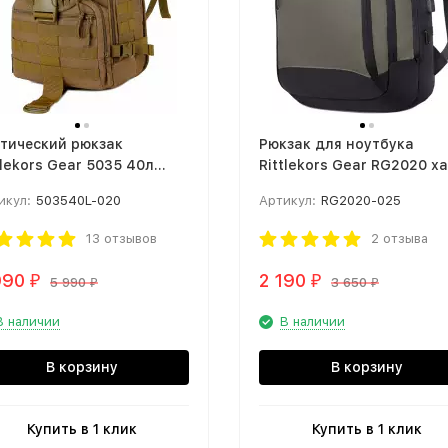
тический рюкзак
Рюкзак для ноутбука
tlekors Gear 5035 40л
Rittlekors Gear RG2020 х
тыня хаки
икул:
503540L-020
Артикул:
RG2020-025
13 отзывов
2 отзыва
990
2 190
₽
₽
5 990
3 650
₽
₽
В наличии
В наличии
В корзину
В корзину
Купить в 1 клик
Купить в 1 клик