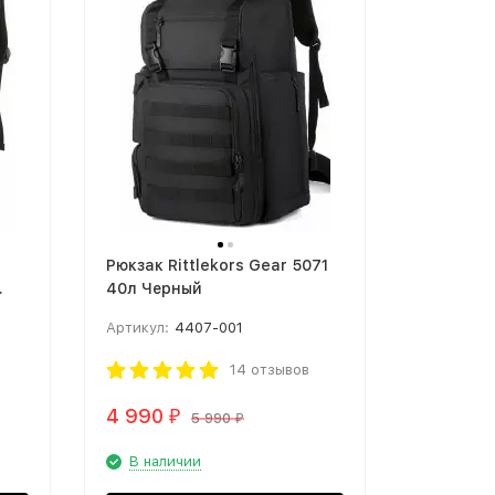
Рюкзак Rittlekors Gear 5071
40л Черный
Артикул:
4407-001
14 отзывов
4 990
₽
5 990
₽
В наличии