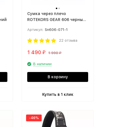
Сумка через плечо
иний
ROTEKORS GEAR 606 черный
камуфляж
Артикул:
Sn606-071-1
22 отзыва
1 490
₽
1 990
₽
В наличии
В корзину
Купить в 1 клик
-46%