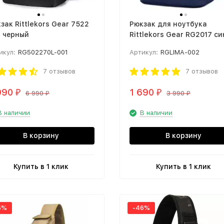
зак Rittlekors Gear 7522
Рюкзак для ноутбука
 черный
Rittlekors Gear RG2017 с
икул:
RG502270L-001
Артикул:
RGLIMA-002
7 отзывов
7 отзывов
990
1 690
₽
₽
6 990
3 990
₽
₽
В наличии
В наличии
В корзину
В корзину
Купить в 1 клик
Купить в 1 клик
5%
-46%