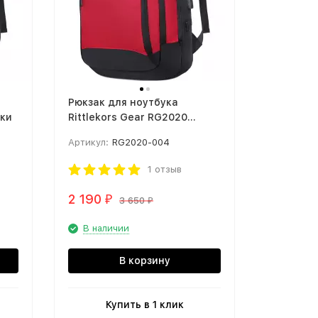
Рюкзак для ноутбука
аки
Rittlekors Gear RG2020
красный
Артикул:
RG2020-004
1 отзыв
2 190
₽
3 650
₽
В наличии
В корзину
Купить в 1 клик