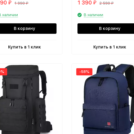
490
1 390
₽
₽
1 990
2 590
₽
₽
В наличии
В наличии
В корзину
В корзину
Купить в 1 клик
Купить в 1 клик
9%
-58%