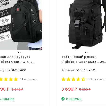
зак для ноутбука
Тактический рюкзак
tlekors Gear RG1418
Rittlekors Gear 5035 40л
рный
черный
икул:
RG1418-001
Артикул:
503540L-001
11 отзывов
36 отзывов
690
3 690
₽
₽
3 640
5 990
₽
₽
В наличии
В наличии