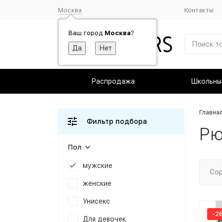
Москва
Контакты
Ваш город
Москва
?
Распродажа
Школьны
Главна
Фильтр подбора
Рю
Пол
мужские
Сор
женские
Унисекс
-2
Для девочек