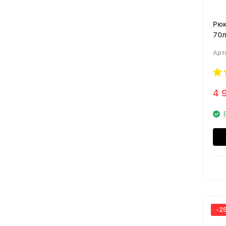
Рюк
70л
Арт
4 
-2