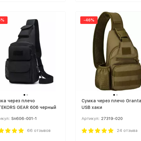
5%
-46%
ка через плечо
Cумка через плечо Grant
EKORS GEAR 606 черный
USB хаки
икул:
Sn606-001-1
Артикул:
27319-020
66 отзывов
24 отзыва