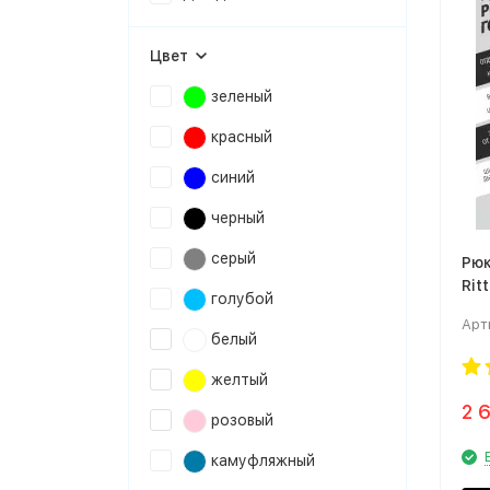
Цвет
зеленый
красный
синий
черный
серый
Рюк
Rit
голубой
че
Арт
белый
желтый
2 
розовый
камуфляжный