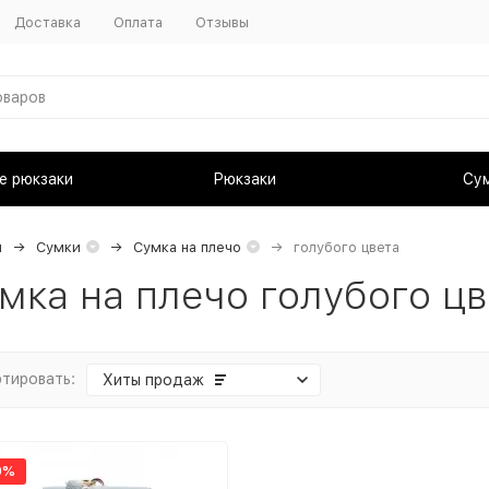
Доставка
Оплата
Отзывы
е рюкзаки
Рюкзаки
Су
я
Сумки
Сумка на плечо
голубого цвета
мка на плечо голубого цв
тировать:
Хиты продаж
9%