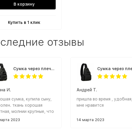
В корзину
Купить в 1 клик
следние отзывы
Cумка через плечо Granta USB черный камуфляж
на И.
Андрей Т.
ошая сумка, купила сыну,
пришла во время , удобная
олен. ткань хорошая
мне нравится
тная, молнии крупные, что
нь удобно.
марта 2023
14 марта 2023