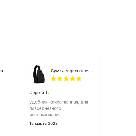
Cумка через плечо Granta USB черная
Cумка через плечо Granta USB черная
Сергей Т.
,
удобная, качественная, для
повседневного
использования.
12 марта 2023