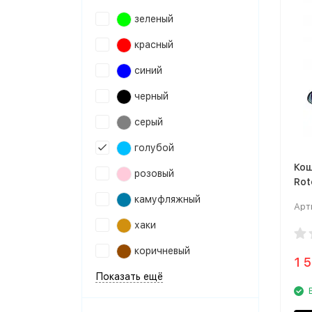
зеленый
красный
синий
черный
серый
голубой
Кош
розовый
Rot
камуфляжный
Арт
хаки
коричневый
1 
Показать ещё