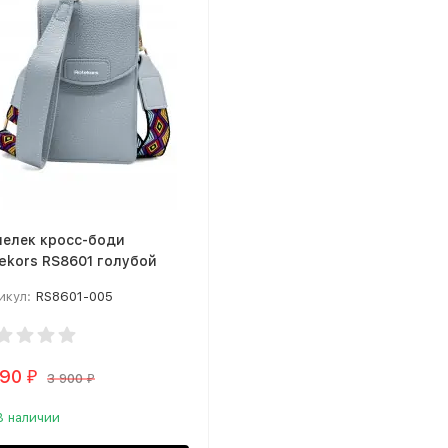
елек кросс-боди
ekors RS8601 голубой
икул:
RS8601-005
590
₽
3 900
₽
В наличии