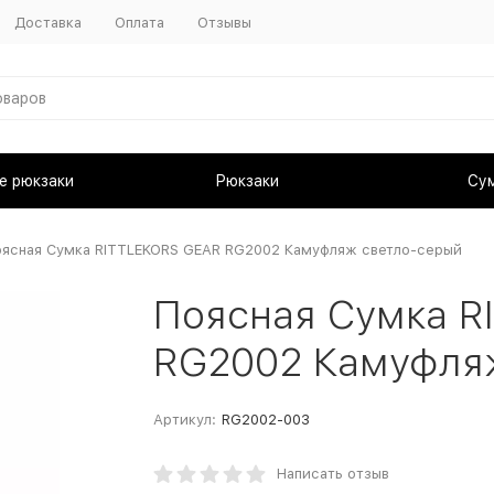
Доставка
Оплата
Отзывы
е рюкзаки
Рюкзаки
Су
ясная Сумка RITTLEKORS GEAR RG2002 Камуфляж светло-серый
Поясная Сумка R
RG2002 Камуфля
Артикул:
RG2002-003
Написать отзыв