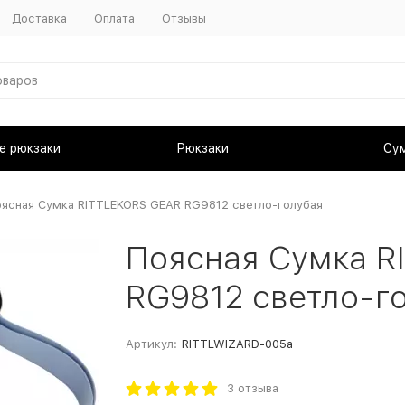
Доставка
Оплата
Отзывы
е рюкзаки
Рюкзаки
Су
ясная Сумка RITTLEKORS GEAR RG9812 светло-голубая
Поясная Сумка R
RG9812 светло-г
Артикул:
RITTLWIZARD-005a
3 отзыва