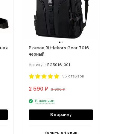
рная
Рюкзак Rittlekors Gear 7016
Сумка че
черный
ROTEKOR
Артикул:
RG5016-001
Артикул:
55 отзывов
2 590
1 490
₽
₽
3 990
₽
В наличии
В нали
В корзину
Купить в 1 клик
К