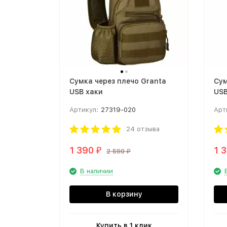
Cумка через плечо Granta
Cум
USB хаки
USB
Артикул:
27319-020
Арт
24 отзыва
1 390
1 
₽
2 590
₽
В наличии
В корзину
Купить в 1 клик