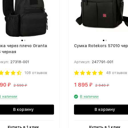
ка через плечо Granta
Сумка Rotekors 57010 че
 черная
икул:
27318-001
Артикул:
247791-001
108 отзывов
48 отзывов
390
1 895
₽
₽
2 590
2 940
₽
₽
В наличии
В наличии
В корзину
В корзину
Купить в 1 клик
Купить в 1 клик