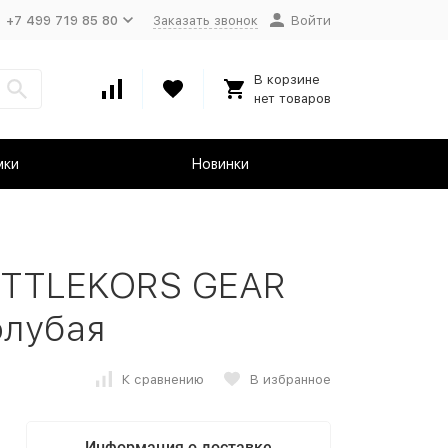
+7 499 719 85 80
Заказать звонок
Войти
В корзине
нет товаров
мки
Новинки
ITTLEKORS GEAR
олубая
К сравнению
В избранное
Информация о доставке