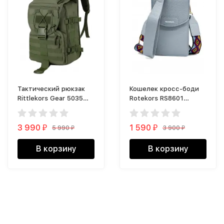
Тактический рюкзак
Кошелек кросс-боди
Rittlekors Gear 5035
Rotekors RS8601
40л зеленый
голубой
3 990
1 590
5 990
3 900
₽
₽
₽
₽
В корзину
В корзину