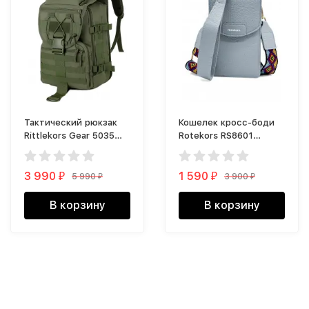
Тактический рюкзак
Кошелек кросс-боди
Rittlekors Gear 5035
Rotekors RS8601
40л зеленый
голубой
3 990
1 590
5 990
3 900
₽
₽
₽
₽
В корзину
В корзину