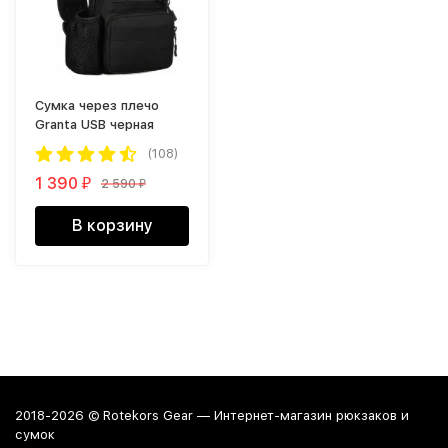
Cумка через плечо
Granta USB черная
(108)
1 390
2 590
₽
₽
В корзину
2018-2026 © Rotekors Gear — Интернет-магазин рюкзаков и
сумок