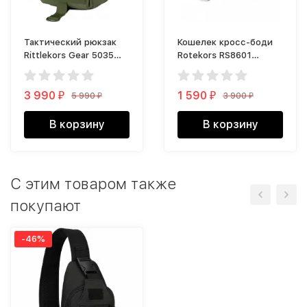
Тактический рюкзак
Кошелек кросс-боди
Rittlekors Gear 5035
Rotekors RS8601
40л зеленый
голубой
3 990
1 590
5 990
3 900
₽
₽
₽
₽
В корзину
В корзину
С этим товаром также
покупают
-46%