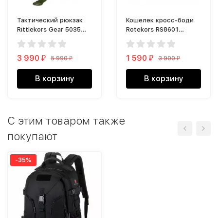
Тактический рюкзак
Кошелек кросс-боди
Rittlekors Gear 5035
Rotekors RS8601
40л зеленый
голубой
3 990
1 590
5 990
3 900
₽
₽
₽
₽
В корзину
В корзину
С этим товаром также
покупают
-35%