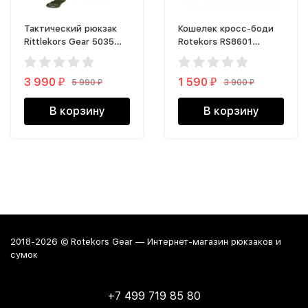
Тактический рюкзак
Кошелек кросс-боди
Rittlekors Gear 5035
Rotekors RS8601
40л зеленый
голубой
3 990
1 590
5 990
3 900
₽
₽
₽
₽
В корзину
В корзину
2018-2026 © Rotekors Gear — Интернет-магазин рюкзаков и
сумок
+7 499 719 85 80