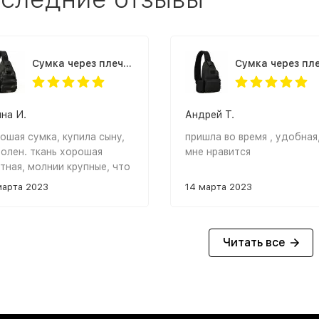
Cумка через плечо Granta USB черный камуфляж
на И.
Андрей Т.
ошая сумка, купила сыну,
пришла во время , удобная
олен. ткань хорошая
мне нравится
тная, молнии крупные, что
нь удобно.
марта 2023
14 марта 2023
Читать все