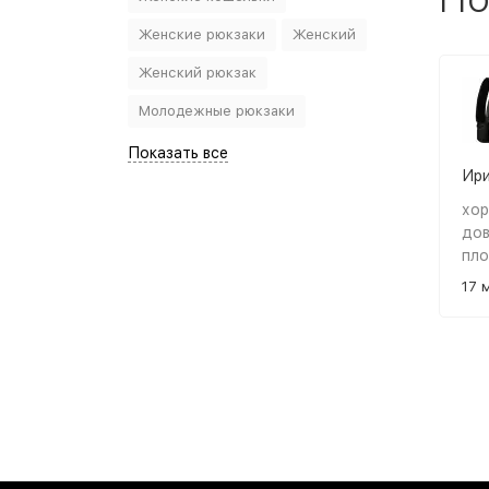
Женские рюкзаки
Женский
Женский рюкзак
Молодежные рюкзаки
Показать все
Ири
хор
дов
пло
оче
17 