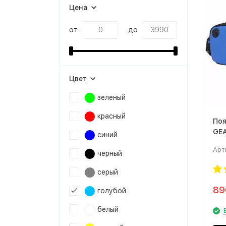
Цена
от
до
Цвет
зеленый
красный
Поя
GEA
синий
Арт
черный
серый
8
голубой
белый