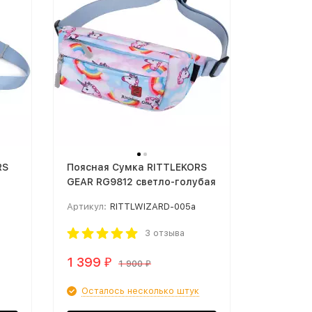
RS
Поясная Сумка RITTLEKORS
GEAR RG9812 светло-голубая
Артикул:
RITTLWIZARD-005a
3 отзыва
1 399
₽
1 900
₽
Осталось несколько штук