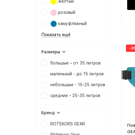
желтый
розовый
камуфляжный
Показать ещё
-3
Размеры
большые – от 35 литров
маленький - до 15 литров
небольшые - 15-25 литров
cредние – 25-35 литров
Бренд
ROTEKORS GEAR
Поя
GEA
Rittlekors Gear