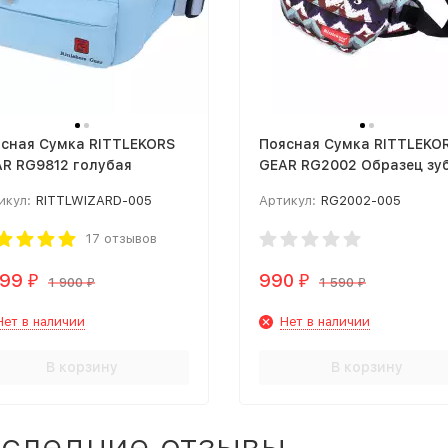
сная Сумка RITTLEKORS
Поясная Сумка RITTLEKO
R RG9812 голубая
GEAR RG2002 Образец зу
икул:
RITTLWIZARD-005
Артикул:
RG2002-005
17 отзывов
399
990
₽
₽
1 900
1 590
₽
₽
Нет в наличии
Нет в наличии
В корзину
В корзину
следние отзывы