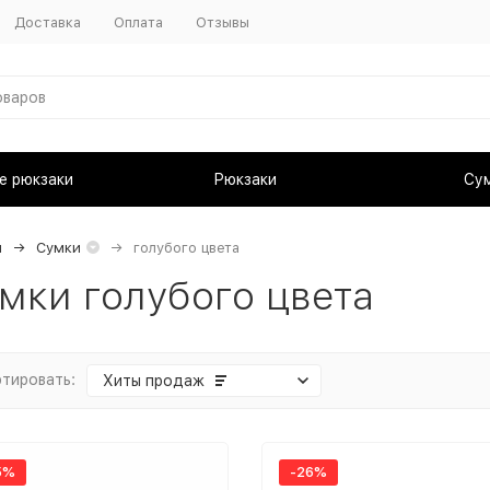
Доставка
Оплата
Отзывы
е рюкзаки
Рюкзаки
Су
я
Сумки
голубого цвета
мки голубого цвета
тировать:
Хиты продаж
5%
-26%