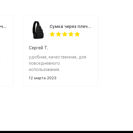
Cумка через плечо Granta USB черная
Cумка через плечо Granta USB черная
Сергей Т.
,
удобная, качественная, для
повседневного
использования.
12 марта 2023