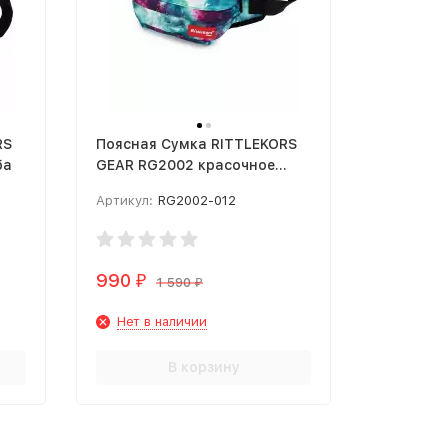
RS
Поясная Сумка RITTLEKORS
ба
GEAR RG2002 красочное
звездное небо
Артикул:
RG2002-012
990
₽
1 590
₽
Нет в наличии
В корзину