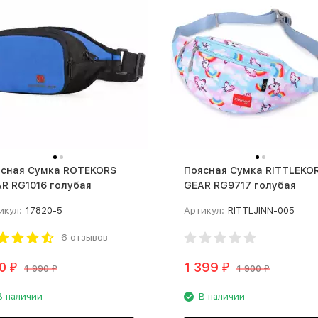
сная Сумка ROTEKORS
Поясная Сумка RITTLEKO
R RG1016 голубая
GEAR RG9717 голубая
икул:
17820-5
Артикул:
RITTLJINN-005
6 отзывов
90
1 399
₽
₽
1 990
1 900
₽
₽
В наличии
В наличии