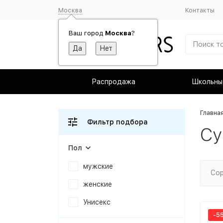
Москва
Контакты
Ваш город
Москва
?
Распродажа
Школьны
Главна
Фильтр подбора
Су
Пол
мужские
Сор
женские
Унисекс
-5