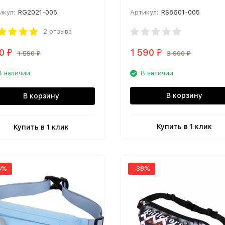
икул:
RG2021-005
Артикул:
RS8601-005
2 отзыва
90
1 590
₽
₽
1 590
3 900
₽
₽
В наличии
В наличии
В корзину
В корзину
Купить в 1 клик
Купить в 1 клик
6%
-38%