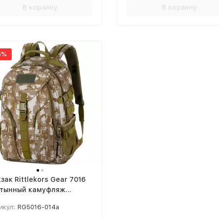
В корзину
В корзину
5%
зак Rittlekors Gear 7016
стынный камуфляж
сель
икул:
RG5016-014a