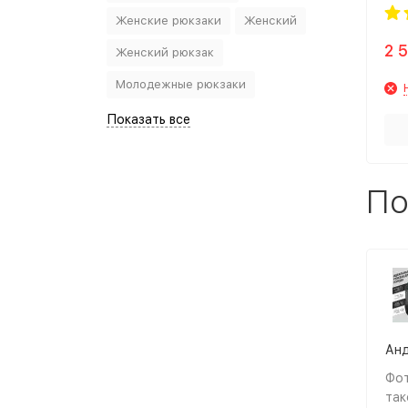
Женские рюкзаки
Женский
2 
Женский рюкзак
Молодежные рюкзаки
Показать все
По
Анд
Фот
так