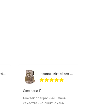
Рюкзак для ноутбука Rittlekors Gear RG1418 черный
Рюкзак Rittlekors Gear 7522 70л пустынный камуфляж пиксель
Светлана Б.
Рюкзак прекрасный! Очень
качественно сшит, очень