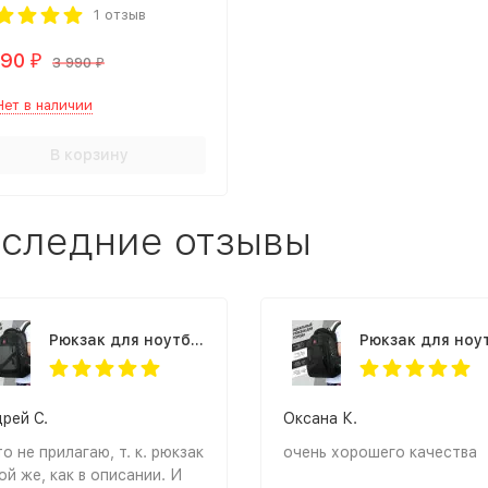
1 отзыв
590
₽
3 990
₽
Нет в наличии
В корзину
следние отзывы
Рюкзак для ноутбука Rittlekors Gear RG1418 серый
рей С.
Оксана К.
о не прилагаю, т. к. рюкзак
очень хорошего качества
ой же, как в описании. И