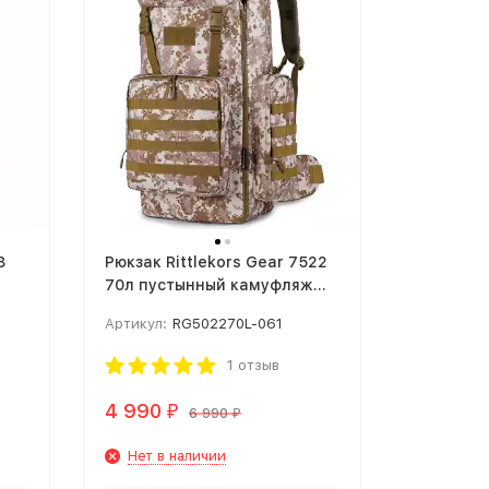
8
Рюкзак Rittlekors Gear 7522
70л пустынный камуфляж
пиксель
Артикул:
RG502270L-061
1 отзыв
4 990
₽
6 990
₽
Нет в наличии