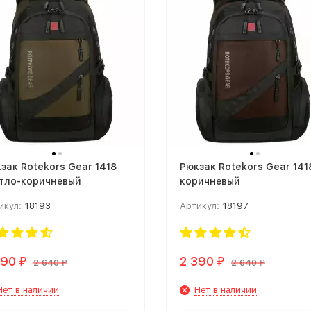
зак Rotekors Gear 1418
Рюкзак Rotekors Gear 141
тло-коричневый
коричневый
икул:
18193
Артикул:
18197
390
2 390
₽
₽
2 640
2 640
₽
₽
Нет в наличии
Нет в наличии