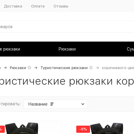
Доставка
Оплата
Отзывы
е рюкзаки
Рюкзаки
Су
я
Рюкзаки
Туристические рюкзаки
коричневого цве
ристические рюкзаки кор
тировать:
Название
%
-9%