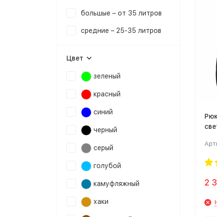
большые – от 35 литров
cредние – 25-35 литров
Цвет
зеленый
красный
синий
Рюк
све
черный
Арт
серый
голубой
2 
камуфляжный
хаки