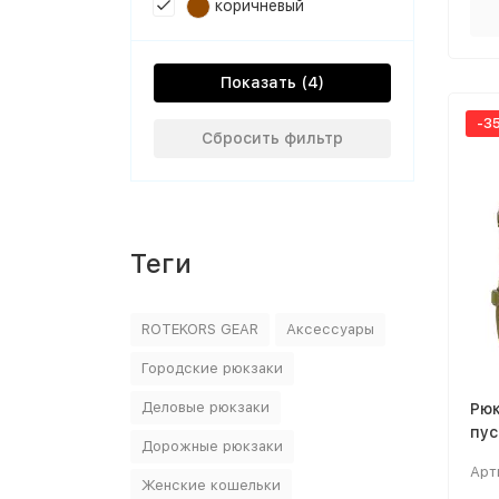
коричневый
Показать
-3
Сбросить фильтр
Теги
ROTEKORS GEAR
Аксессуары
Городские рюкзаки
Деловые рюкзаки
Рюк
пу
Дорожные рюкзаки
пик
Арт
Женские кошельки