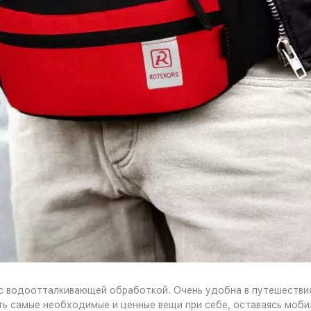
 с водоотталкивающей обработкой. Очень удобна в путешествия
ть самые необходимые и ценные вещи при себе, оставаясь моби