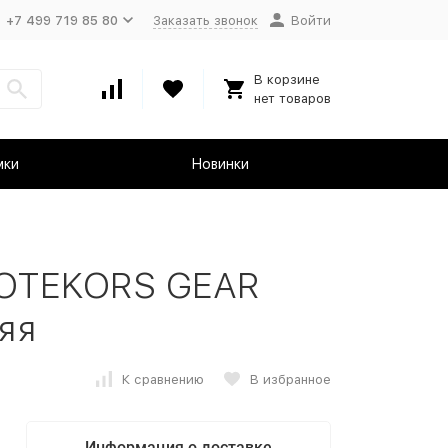
+7 499 719 85 80
Заказать звонок
Войти
В корзине
нет товаров
мки
Новинки
ROTEKORS GEAR
яя
К сравнению
В избранное
Информация о доставке