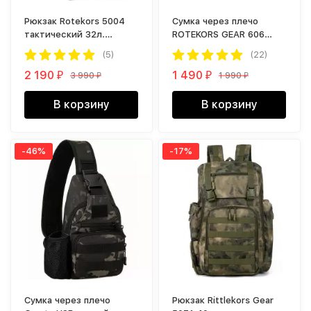
Рюкзак Rotekors 5004
Сумка через плечо
тактический 32л.
ROTEKORS GEAR 606
черный камуфляж
черный камуфляж
(5)
(22)
2 190
1 490
3 990
1 990
₽
₽
₽
₽
В корзину
В корзину
-46%
-17%
Cумка через плечо
Рюкзак Rittlekors Gear