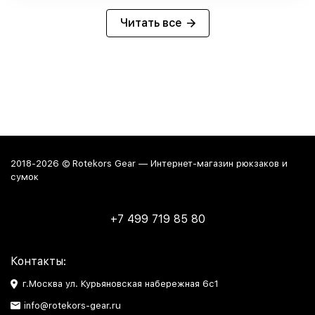
- влезет В остальном, отличный материал, удобные
отделы внутри Проблема возникла лишь недавно,
Читать все
когда перегрузил его барахлом, из-за чего сорвалась
молния. Пока отнёс на ремонт в ателье, чтобы
заменили молнию, но на всякий случай погуглил и
теперь думаю, что в случае чего куплю его же.
2018-2026 © Rotekors Gear — Интернет-магазин рюкзаков и
сумок
+7 499 719 85 80
Контакты:
г.Москва ул. Курьяновская набережная 6с1
info@rotekors-gear.ru