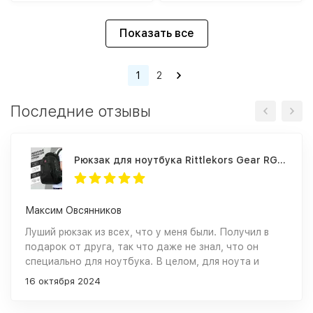
Показать все
1
2
Последние отзывы
Рюкзак для ноутбука Rittlekors Gear RG1418 черный
Максим Овсянников
Луший рюкзак из всех, что у меня были. Получил в
подарок от друга, так что даже не знал, что он
специально для ноутбука. В целом, для ноута и
использую уже как 4 года. 17 дюймовый ноутбук
16 октября 2024
даже с чехлом вмещается просто великолепно. Так
что если у вас крупный ноут, можете не сомневаться