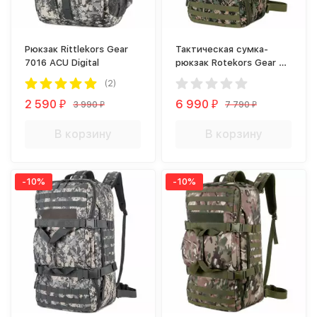
Рюкзак Rittlekors Gear
Тактическая сумка-
7016 ACU Digital
рюкзак Rotekors Gear D-
01 60л Digital Woodland
(2)
2 590
6 990
3 990
7 790
₽
₽
₽
₽
В корзину
В корзину
-10%
-10%