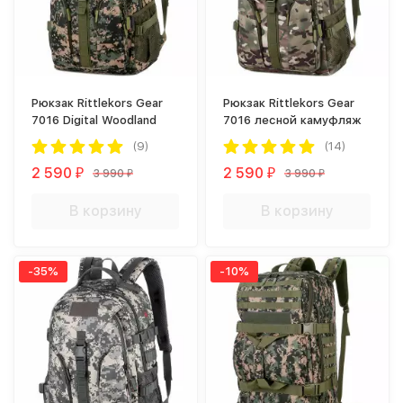
Рюкзак Rittlekors Gear
Рюкзак Rittlekors Gear
7016 Digital Woodland
7016 лесной камуфляж
(9)
(14)
2 590
2 590
3 990
3 990
₽
₽
₽
₽
В корзину
В корзину
-35%
-10%