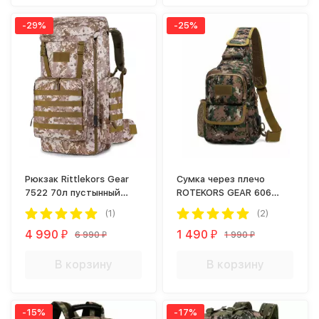
-29%
-25%
Рюкзак Rittlekors Gear
Сумка через плечо
7522 70л пустынный
ROTEKORS GEAR 606
камуфляж пиксель
Digital Woodland
(1)
(2)
4 990
1 490
6 990
1 990
₽
₽
₽
₽
В корзину
В корзину
-15%
-17%