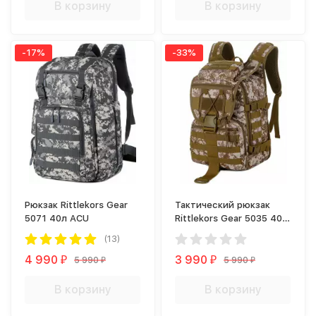
В корзину
В корзину
-17%
-33%
Рюкзак Rittlekors Gear
Тактический рюкзак
5071 40л ACU
Rittlekors Gear 5035 40л
Пустыня цифра
(13)
4 990
3 990
5 990
5 990
₽
₽
₽
₽
В корзину
В корзину