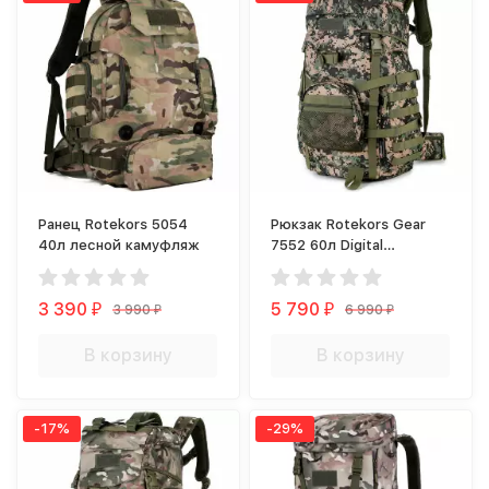
Ранец Rotekors 5054
Рюкзак Rotekors Gear
40л лесной камуфляж
7552 60л Digital
Woodland
3 390
5 790
3 990
6 990
₽
₽
₽
₽
В корзину
В корзину
-17%
-29%