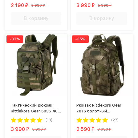
2 190
3 990
3 990
5 990
₽
₽
₽
₽
В корзину
В корзину
-33%
-35%
Тактический рюкзак
Рюкзак Rittlekors Gear
Rittlekors Gear 5035 40л
7016 болотный
болотный камуфляж
камуфляж
(13)
(27)
3 990
2 590
5 990
3 990
₽
₽
₽
₽