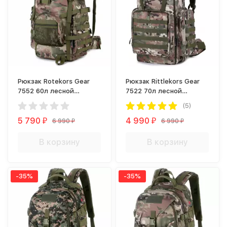
Рюкзак Rotekors Gear
Рюкзак Rittlekors Gear
7552 60л лесной
7522 70л лесной
камуфляж
камуфляж
(5)
5 790
4 990
6 990
6 990
₽
₽
₽
₽
В корзину
В корзину
-35%
-35%