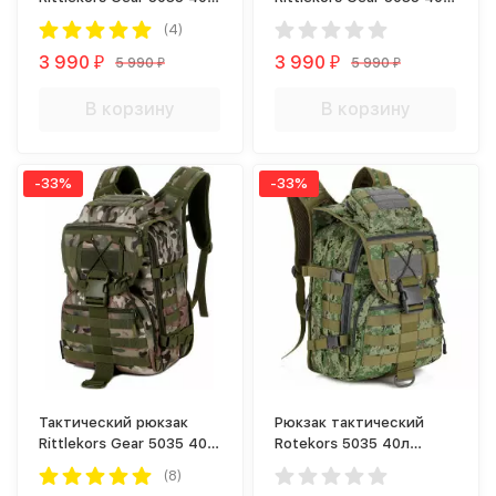
ACU Digital
Digital Woodland
(4)
3 990
3 990
5 990
5 990
₽
₽
₽
₽
В корзину
В корзину
-33%
-33%
Тактический рюкзак
Рюкзак тактический
Rittlekors Gear 5035 40л
Rotekors 5035 40л
Лесной камуфляж
Лесной камуфляж
(8)
цифра