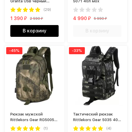
Granta USB черный
5071 40л мох
камуфляж
(29)
1 390
4 990
2 590
5 990
₽
₽
₽
₽
В корзину
В корзину
-45%
-33%
Рюкзак мужской
Тактический рюкзак
Rittlekors Gear RG5005
Rittlekors Gear 5035 40л
болотный камуфляж
черный камуфляж
(1)
(4)