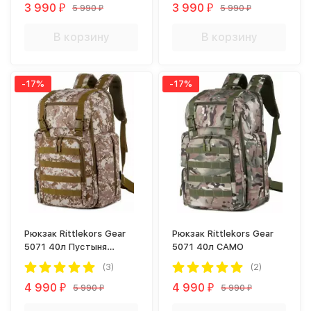
3 990
3 990
5 990
5 990
₽
₽
₽
₽
В корзину
В корзину
-17%
-17%
Рюкзак Rittlekors Gear
Рюкзак Rittlekors Gear
5071 40л Пустыня
5071 40л CAMO
цифра
(3)
(2)
4 990
4 990
5 990
5 990
₽
₽
₽
₽