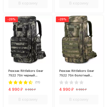
В корзину
В корзину
-29%
-29%
Рюкзак Rittlekors Gear
Рюкзак Rittlekors Gear
7522 70л черный
7522 70л болотный
камуфляж
камуфляж
(11)
4 990
4 990
6 990
6 990
₽
₽
₽
₽
В корзину
В корзину