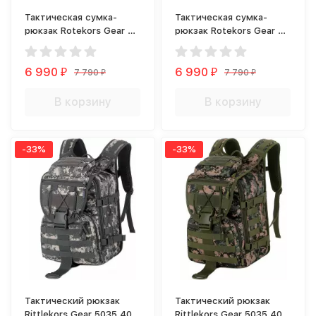
Тактическая сумка-
Тактическая сумка-
рюкзак Rotekors Gear D-
рюкзак Rotekors Gear D-
01 60л ACU Digital
01 60л лесной
камуфляж
6 990
6 990
7 790
7 790
₽
₽
₽
₽
В корзину
В корзину
-33%
-33%
Тактический рюкзак
Тактический рюкзак
Rittlekors Gear 5035 40л
Rittlekors Gear 5035 40л