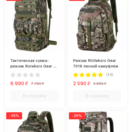
Тактическая сумка-
Рюкзак Rittlekors Gear
рюкзак Rotekors Gear D-
7016 лесной камуфляж
01 60л Digital Woodland
(14)
6 990
2 590
7 790
3 990
₽
₽
₽
₽
В корзину
В корзину
-35%
-29%