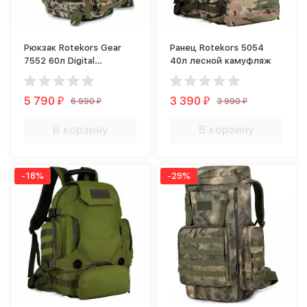
Рюкзак Rotekors Gear
Ранец Rotekors 5054
7552 60л Digital
40л лесной камуфляж
Woodland
5 790
3 390
6 990
3 990
₽
₽
₽
₽
В корзину
В корзину
-18%
-29%