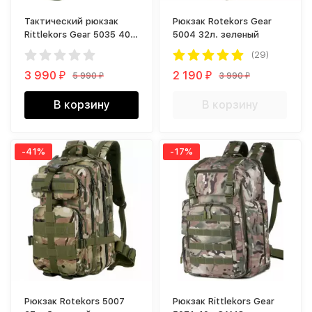
Тактический рюкзак
Рюкзак Rotekors Gear
Rittlekors Gear 5035 40л
5004 32л. зеленый
зеленый
(29)
3 990
2 190
5 990
3 990
₽
₽
₽
₽
В корзину
В корзину
-41%
-17%
Рюкзак Rotekors 5007
Рюкзак Rittlekors Gear