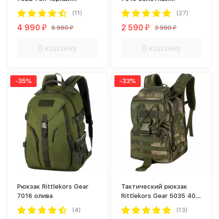
камуфляж
камуфляж
(11)
(27)
4 990
2 590
6 990
3 990
₽
₽
₽
₽
В корзину
В корзину
-35%
-33%
Рюкзак Rittlekors Gear
Тактический рюкзак
7016 олива
Rittlekors Gear 5035 40л
болотный камуфляж
(4)
(13)