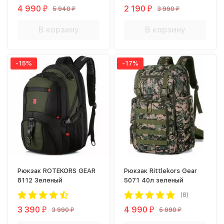
4 990
2 190
5 940
3 990
₽
₽
₽
₽
В корзину
В корзину
-15%
-17%
Рюкзак ROTEKORS GEAR
Рюкзак Rittlekors Gear
8112 Зеленый
5071 40л зеленый
(8)
3 390
4 990
3 990
5 990
₽
₽
₽
₽