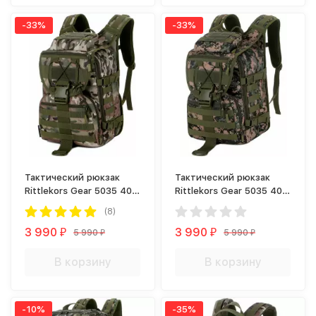
-33%
-33%
Тактический рюкзак
Тактический рюкзак
Rittlekors Gear 5035 40л
Rittlekors Gear 5035 40л
Лесной камуфляж
Digital Woodland
(8)
3 990
3 990
5 990
5 990
₽
₽
₽
₽
В корзину
В корзину
-10%
-35%