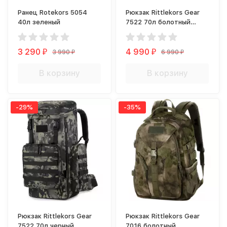
Ранец Rotekors 5054
Рюкзак Rittlekors Gear
40л зеленый
7522 70л болотный
камуфляж
3 290
4 990
3 990
6 990
₽
₽
₽
₽
В корзину
В корзину
-29%
-35%
Рюкзак Rittlekors Gear
Рюкзак Rittlekors Gear
7522 70л черный
7016 болотный