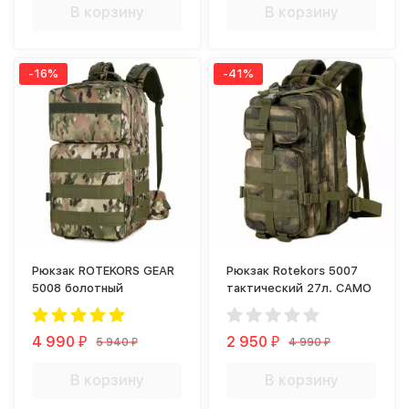
В корзину
В корзину
-16%
-41%
Рюкзак ROTEKORS GEAR
Рюкзак Rotekors 5007
5008 болотный
тактический 27л. CAMO
4 990
2 950
5 940
4 990
₽
₽
₽
₽
В корзину
В корзину