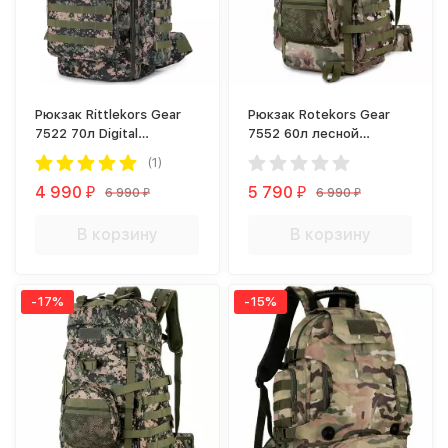
Рюкзак Rittlekors Gear
Рюкзак Rotekors Gear
7522 70л Digital
7552 60л лесной
Woodland
камуфляж
(1)
4 990
5 790
6 990
6 990
₽
₽
₽
₽
В корзину
В корзину
-17%
-15%