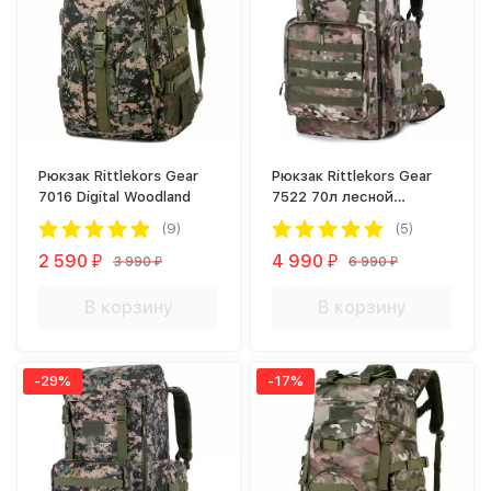
Рюкзак Rittlekors Gear
Рюкзак Rittlekors Gear
7016 Digital Woodland
7522 70л лесной
камуфляж
(9)
(5)
2 590
4 990
3 990
6 990
₽
₽
₽
₽
В корзину
В корзину
-29%
-17%